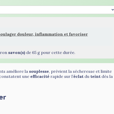
soulager douleur, inflammation et favoriser
viron
savon(s)
de 65 g pour cette durée.
nts améliore la
souplesse
, prévient la sécheresse et limite
s constatent une
efficacité
rapide sur l’
éclat
du
teint
dès la
er