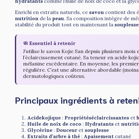
hydratants
comme l’huile de noix de coco et la glyc
Enrichi en extraits naturels, ce
savon
contient des 
nutrition
de la
peau
. Sa composition intègre de mê
stabilité du produit tout en maintenant la
souplesse
🧼 Essentiel à retenir
J’utilise le savon Kojie San depuis plusieurs mois
l’éclaircissement cutané. Sa teneur en acide kojiq
mélanine excédentaire. En moyenne, les premiers r
régulière. C’est une alternative abordable (moins
dermatologiques coûteux.
Principaux ingrédients à reten
Acidekojique
:
Propriétéséclaircissantes
et
Huile de noix de coco
:
Hydratants
et
nutrit
Glycérine
:
Douceur
et
souplesse
Extraits d’arbre à thé
:
Apaisement
cutané