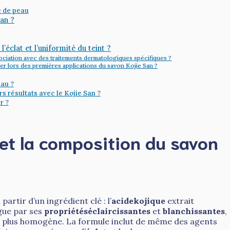
e de peau
san ?
’éclat et l’uniformité du teint ?
ssociation avec des traitements dermatologiques spécifiques ?
ler lors des premières applications du savon Kojie San ?
eau ?
s résultats avec le Kojie San ?
r ?
 et la composition du savon
artir d’un ingrédient clé : l’
acidekojique
extrait
gue par ses
propriétéséclaircissantes
et
blanchissantes
,
plus homogène. La formule inclut de même des agents