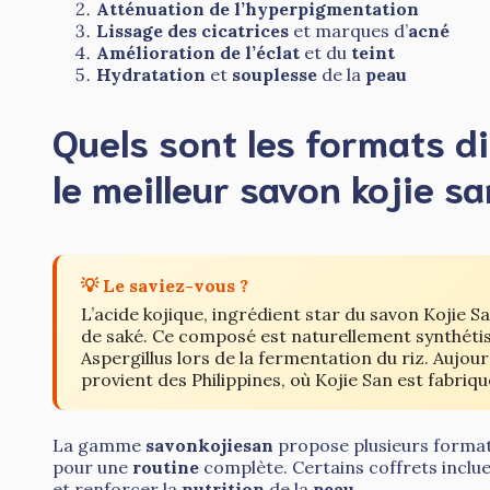
Atténuation de l’hyperpigmentation
Lissage des cicatrices
et marques d’
acné
Amélioration de l’éclat
et du
teint
Hydratation
et
souplesse
de la
peau
Quels sont les formats d
le meilleur savon kojie sa
💡 Le saviez-vous ?
L’acide kojique, ingrédient star du savon Kojie S
de saké. Ce composé est naturellement synthéti
Aspergillus lors de la fermentation du riz. Aujou
provient des Philippines, où Kojie San est fabriq
La gamme
savonkojiesan
propose plusieurs formats
pour une
routine
complète. Certains coffrets inclu
et renforcer la
nutrition
de la
peau
.