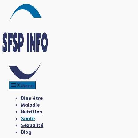
Aller
au
contenu
Menu
Bien être
Maladie
Nutrition
Santé
Sexualité
Blog