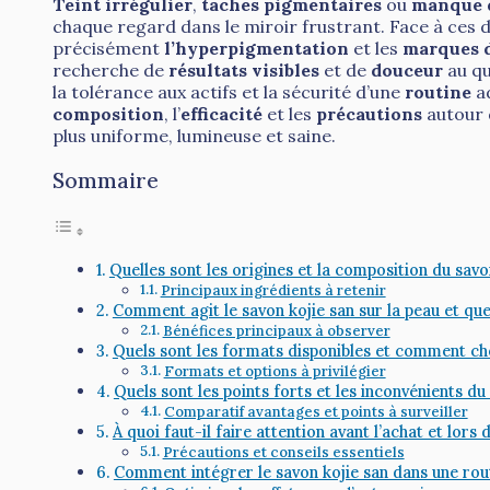
Teint irrégulier
,
taches pigmentaires
ou
manque d
chaque regard dans le miroir frustrant. Face à ces d
précisément
l’hyperpigmentation
et les
marques 
recherche de
résultats visibles
et de
douceur
au qu
la tolérance aux actifs et la sécurité d’une
routine
ad
composition
, l’
efficacité
et les
précautions
autour 
plus uniforme, lumineuse et saine.
Sommaire
Quelles sont les origines et la composition du savo
Principaux ingrédients à retenir
Comment agit le savon kojie san sur la peau et que
Bénéfices principaux à observer
Quels sont les formats disponibles et comment choi
Formats et options à privilégier
Quels sont les points forts et les inconvénients du
Comparatif avantages et points à surveiller
À quoi faut-il faire attention avant l’achat et lors d
Précautions et conseils essentiels
Comment intégrer le savon kojie san dans une rout