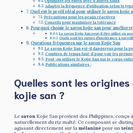
Optimiser les effets avec d’autres soins
Adapter la fréquence d’utilisation selon le typ
Quel est le profil idéal pour utiliser le savon kojie 
Précautions pour les peaux réactives
Conseils pour maximiser la tolérance
Pourquoi choisir le savon kojie san pour améliorer l
Le savon Kojie San peut-il être utilisé en a
Quels sont les signes d’intolérance à surveil
Questions fréquentes sur le savon Kojie San
Le savon Kojie San est-il dangereux pour la p
Combien de temps faut-il pour voir les premier
Peut-on utiliser le Kojie San sur le corps entie
Publications similaires :
Quelles sont les origines
kojie san ?
Le
savon
Kojie San provient des Philippines, conçu à p
naturellement du riz malté. Ce composant se distin
agissant directement sur la
mélanine
pour un
teint