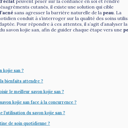
’éclat
peuvent peser sur la confiance en soi et rendre
ésagréments cutanés, il existe une solution qui cible
d’acné
sans agresser la barrière naturelle de la
peau
. La
otidien conduit à s’interroger sur la qualité des soins utilis
aptée. Pour répondre à ces attentes, il s’agit d’analyser la
du savon kojie san, afin de guider chaque étape vers une
p
n kojie san ?
ls bienfaits attendre ?
sir le meilleur savon kojie san ?
 savon kojie san face à la concurrence ?
e l’utilisation du savon kojie san ?
ine de soin quotidienne ?