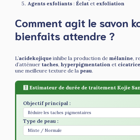
Agents exfoliants
:
Éclat
et
exfoliation
Comment agit le savon ko
bienfaits attendre ?
L’
acidekojique
inhibe la production de
mélanine
, 
d’atténuer
taches
,
hyperpigmentation
et
cicatric
une meilleure texture de la
peau
.
🧮 Estimateur de durée de traitement Kojie Sa
Objectif principal :
Type de peau :